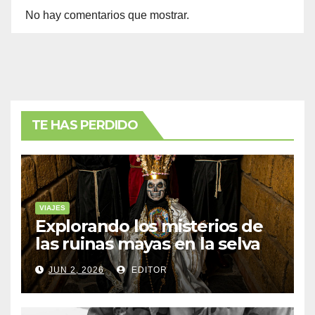
No hay comentarios que mostrar.
TE HAS PERDIDO
VIAJES
Explorando los misterios de
las ruinas mayas en la selva
de Yucatán
JUN 2, 2026
EDITOR