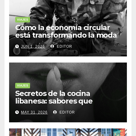
VIAJES
Cómo la economía circular
está transformando la moda
sostenible
JUN 1, 2026
EDITOR
VIAJES
Secretos de la cocina
libanesa: sabores que
cuentan historias
MAY 31, 2026
EDITOR