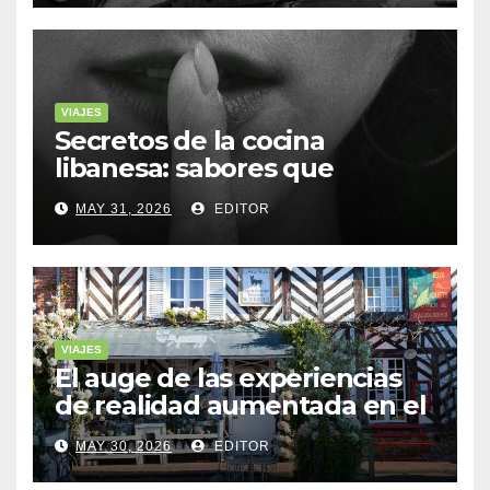
VIAJES
Secretos de la cocina
libanesa: sabores que
cuentan historias
MAY 31, 2026
EDITOR
VIAJES
El auge de las experiencias
de realidad aumentada en el
turismo
MAY 30, 2026
EDITOR