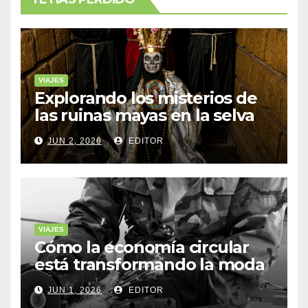
VIAJES
Explorando los misterios de
las ruinas mayas en la selva
de Yucatán
JUN 2, 2026
EDITOR
VIAJES
Cómo la economía circular
está transformando la moda
sostenible
JUN 1, 2026
EDITOR