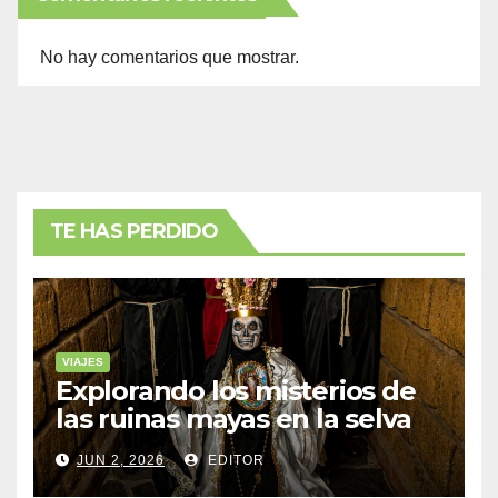
No hay comentarios que mostrar.
TE HAS PERDIDO
VIAJES
Explorando los misterios de
las ruinas mayas en la selva
de Yucatán
JUN 2, 2026
EDITOR