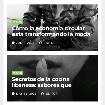
VIAJES
Cómo la economía circular
está transformando la moda
sostenible
JUN 1, 2026
EDITOR
VIAJES
Secretos de la cocina
libanesa: sabores que
cuentan historias
MAY 31, 2026
EDITOR