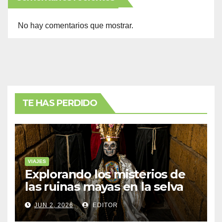
No hay comentarios que mostrar.
TE HAS PERDIDO
VIAJES
Explorando los misterios de
las ruinas mayas en la selva
de Yucatán
JUN 2, 2026
EDITOR