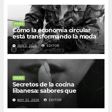
VIAJES
Cómo la economía circular
está transformando la moda
sostenible
JUN 1, 2026
EDITOR
VIAJES
Secretos de la cocina
libanesa: sabores que
cuentan historias
MAY 31, 2026
EDITOR