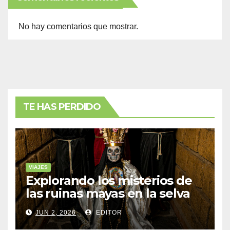
No hay comentarios que mostrar.
TE HAS PERDIDO
VIAJES
Explorando los misterios de
las ruinas mayas en la selva
de Yucatán
JUN 2, 2026
EDITOR