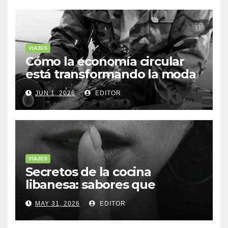
VIAJES
Cómo la economía circular
está transformando la moda
sostenible
JUN 1, 2026
EDITOR
VIAJES
Secretos de la cocina
libanesa: sabores que
cuentan historias
MAY 31, 2026
EDITOR