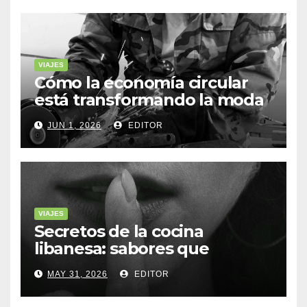
VIAJES
Cómo la economía circular
está transformando la moda
sostenible
JUN 1, 2026
EDITOR
VIAJES
Secretos de la cocina
libanesa: sabores que
cuentan historias
MAY 31, 2026
EDITOR