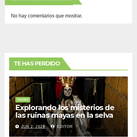
No hay comentarios que mostrar.
TE HAS PERDIDO
VIAJES
Explorando los misterios de
las ruinas mayas en la selva
de Yucatán
JUN 2, 2026
EDITOR