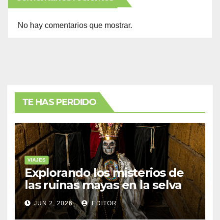
No hay comentarios que mostrar.
TE HAS PERDIDO
VIAJES
Explorando los misterios de
las ruinas mayas en la selva
de Yucatán
JUN 2, 2026
EDITOR