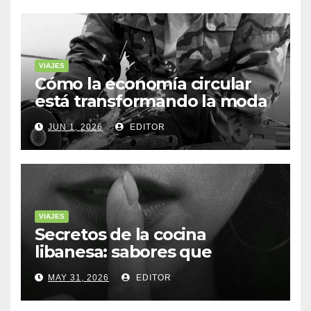
VIAJES
Cómo la economía circular
está transformando la moda
sostenible
JUN 1, 2026
EDITOR
VIAJES
Secretos de la cocina
libanesa: sabores que
cuentan historias
MAY 31, 2026
EDITOR