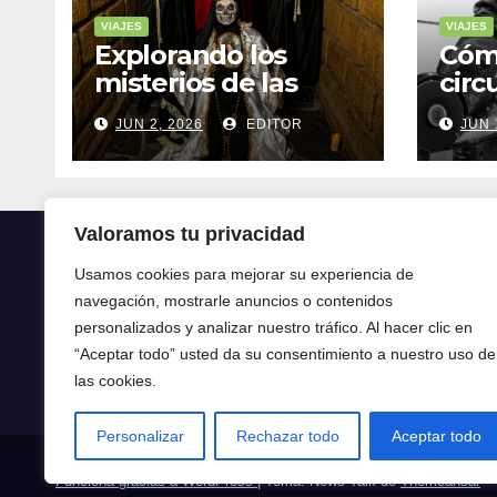
VIAJES
VIAJES
Explorando los
Cóm
misterios de las
circ
ruinas mayas en la
tran
JUN 2, 2026
EDITOR
JUN 
selva de Yucatán
mod
Valoramos tu privacidad
Usamos cookies para mejorar su experiencia de
navegación, mostrarle anuncios o contenidos
Crónica24
personalizados y analizar nuestro tráfico. Al hacer clic en
“Aceptar todo” usted da su consentimiento a nuestro uso de
Crónica 24
las cookies.
Personalizar
Rechazar todo
Aceptar todo
Funciona gracias a WordPress
|
Tema: News Talk de
Themeansar