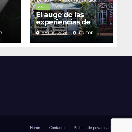
VIAJES
El auge de las
experiencias de
realidad aumentada
R
MAY 30, 2026
EDITOR
as
en el turismo
Home
Contacto
Política de privacidad