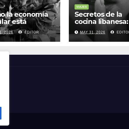
VIAJES
o la economía
Secretos de la
ular está
cocina libanesa:
sformando la
sabores que
1, 2026
EDITOR
MAY 31, 2026
EDITO
a sostenible
cuentan histori