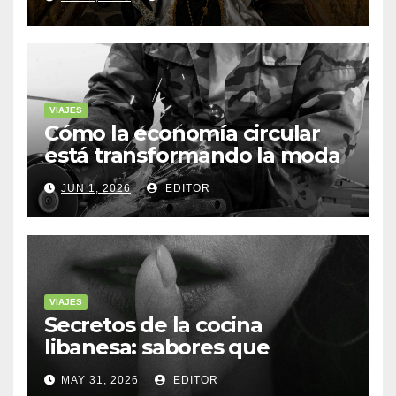
VIAJES
Cómo la economía circular
está transformando la moda
sostenible
JUN 1, 2026
EDITOR
VIAJES
Secretos de la cocina
libanesa: sabores que
cuentan historias
MAY 31, 2026
EDITOR