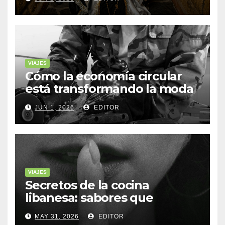
VIAJES
Cómo la economía circular
está transformando la moda
sostenible
JUN 1, 2026
EDITOR
VIAJES
Secretos de la cocina
libanesa: sabores que
cuentan historias
MAY 31, 2026
EDITOR