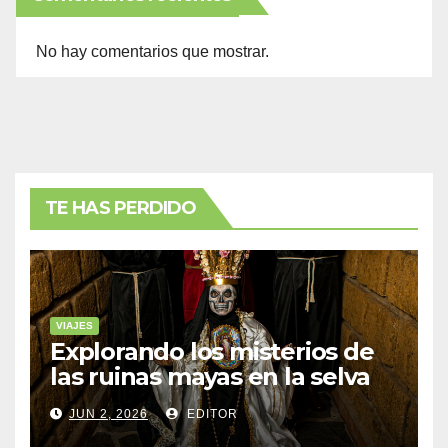
No hay comentarios que mostrar.
TE HAS PERDIDO
VIAJES
Explorando los misterios de
las ruinas mayas en la selva
de Yucatán
JUN 2, 2026
EDITOR