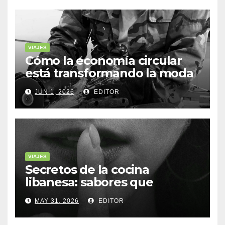
VIAJES
Cómo la economía circular
está transformando la moda
sostenible
JUN 1, 2026
EDITOR
VIAJES
Secretos de la cocina
libanesa: sabores que
cuentan historias
MAY 31, 2026
EDITOR