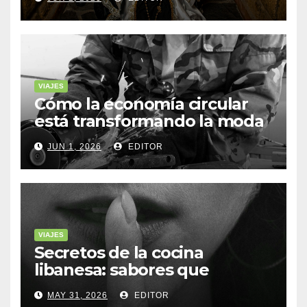
VIAJES
Cómo la economía circular
está transformando la moda
sostenible
JUN 1, 2026
EDITOR
VIAJES
Secretos de la cocina
libanesa: sabores que
cuentan historias
MAY 31, 2026
EDITOR