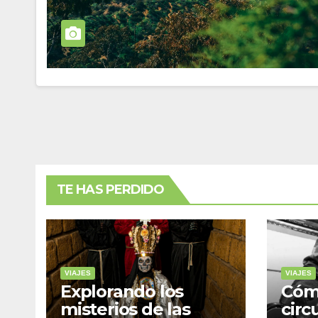
TE HAS PERDIDO
VIAJES
VIAJES
Explorando los
Cóm
misterios de las
circ