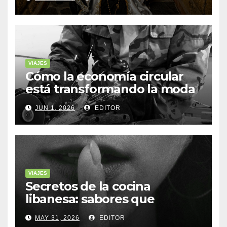
VIAJES
Cómo la economía circular
está transformando la moda
sostenible
JUN 1, 2026
EDITOR
VIAJES
Secretos de la cocina
libanesa: sabores que
cuentan historias
MAY 31, 2026
EDITOR