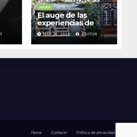
VIAJES
El auge de las
experiencias de
realidad aumentada
R
MAY 30, 2026
EDITOR
as
en el turismo
Home
Contacto
Política de privacidad