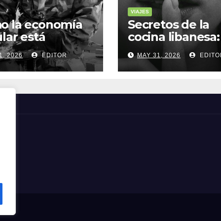
VIAJES
o la economía
Secretos de la
ular está
cocina libanesa:
sformando la
sabores que
1, 2026
EDITOR
MAY 31, 2026
EDITO
a sostenible
cuentan histori