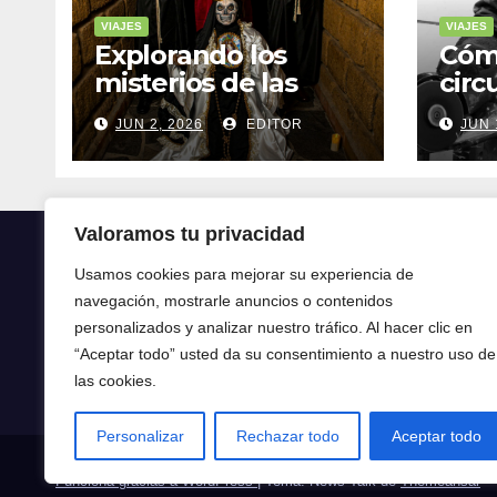
VIAJES
VIAJES
Explorando los
Cóm
misterios de las
circ
ruinas mayas en la
tran
JUN 2, 2026
EDITOR
JUN 
selva de Yucatán
mod
Valoramos tu privacidad
Usamos cookies para mejorar su experiencia de
navegación, mostrarle anuncios o contenidos
Crónica24
personalizados y analizar nuestro tráfico. Al hacer clic en
“Aceptar todo” usted da su consentimiento a nuestro uso de
Crónica 24
las cookies.
Personalizar
Rechazar todo
Aceptar todo
Funciona gracias a WordPress
|
Tema: News Talk de
Themeansar