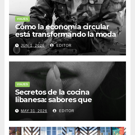
VIAJES
Cómo la economía circular
está transformando la moda
sostenible
JUN 1, 2026
EDITOR
VIAJES
Secretos de la cocina
libanesa: sabores que
cuentan historias
MAY 31, 2026
EDITOR