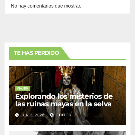
No hay comentarios que mostrar.
TE HAS PERDIDO
VIAJES
Explorando los misterios de
las ruinas mayas en la selva
de Yucatán
JUN 2, 2026
EDITOR