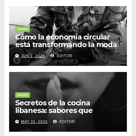
VIAJES
Cómo la economía circular
está transformando la moda
sostenible
JUN 1, 2026
EDITOR
VIAJES
Secretos de la cocina
libanesa: sabores que
cuentan historias
MAY 31, 2026
EDITOR