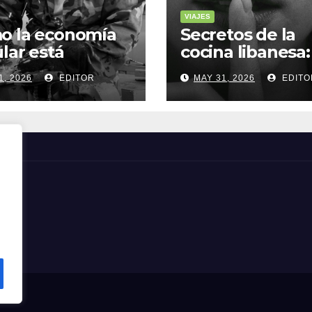
VIAJES
o la economía
Secretos de la
ular está
cocina libanesa:
sformando la
sabores que
1, 2026
EDITOR
MAY 31, 2026
EDITO
a sostenible
cuentan histori