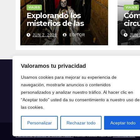
VIAJES
VIAJES
Explorando los
Cóm
misterios de las
circ
ruinas mayas en la
tran
JUN 2, 2026
EDITOR
JUN 
selva de Yucatán
mod
Valoramos tu privacidad
Usamos cookies para mejorar su experiencia de
navegación, mostrarle anuncios o contenidos
Crónica24
personalizados y analizar nuestro tráfico. Al hacer clic en
“Aceptar todo” usted da su consentimiento a nuestro uso de
Crónica 24
las cookies.
Personalizar
Rechazar todo
Aceptar todo
Funciona gracias a WordPress
|
Tema: News Talk de
Themeansar