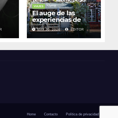
VIAJES
El auge de las
experiencias de
realidad aumentada
R
MAY 30, 2026
EDITOR
as
en el turismo
Home
Contacto
Política de privacidad