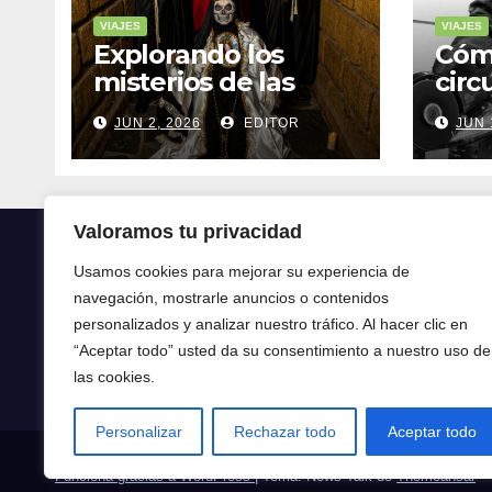
VIAJES
VIAJES
Explorando los
Cóm
misterios de las
circ
ruinas mayas en la
tran
JUN 2, 2026
EDITOR
JUN 
selva de Yucatán
mod
Valoramos tu privacidad
Usamos cookies para mejorar su experiencia de
navegación, mostrarle anuncios o contenidos
Crónica24
personalizados y analizar nuestro tráfico. Al hacer clic en
“Aceptar todo” usted da su consentimiento a nuestro uso de
Crónica 24
las cookies.
Personalizar
Rechazar todo
Aceptar todo
Funciona gracias a WordPress
|
Tema: News Talk de
Themeansar