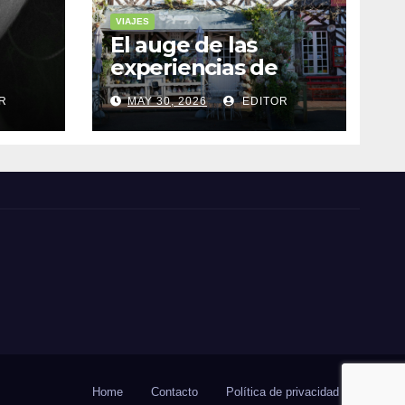
VIAJES
El auge de las
experiencias de
realidad aumentada
R
MAY 30, 2026
EDITOR
as
en el turismo
Home
Contacto
Política de privacidad