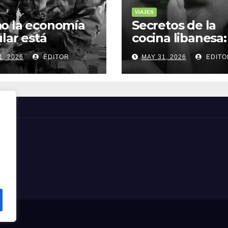
VIAJES
o la economía
Secretos de la
ular está
cocina libanesa:
sformando la
sabores que
1, 2026
EDITOR
MAY 31, 2026
EDITO
a sostenible
cuentan histori