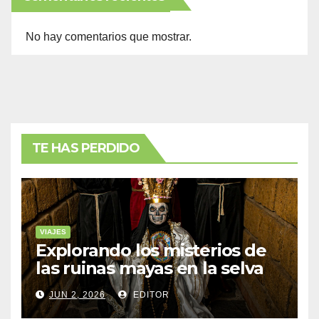
No hay comentarios que mostrar.
TE HAS PERDIDO
VIAJES
Explorando los misterios de
las ruinas mayas en la selva
de Yucatán
JUN 2, 2026
EDITOR