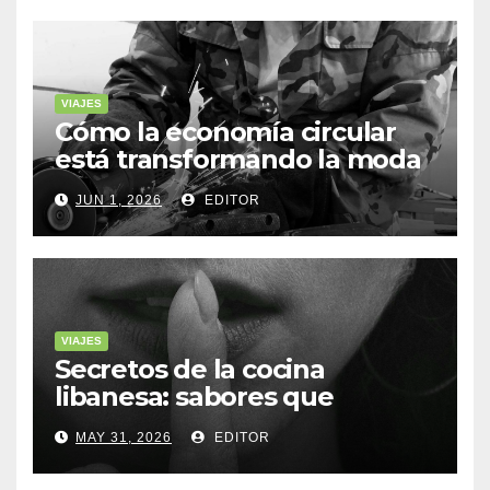
VIAJES
Cómo la economía circular
está transformando la moda
sostenible
JUN 1, 2026
EDITOR
VIAJES
Secretos de la cocina
libanesa: sabores que
cuentan historias
MAY 31, 2026
EDITOR