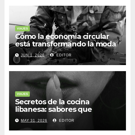
VIAJES
Cómo la economía circular
está transformando la moda
sostenible
JUN 1, 2026
EDITOR
VIAJES
Secretos de la cocina
libanesa: sabores que
cuentan historias
MAY 31, 2026
EDITOR