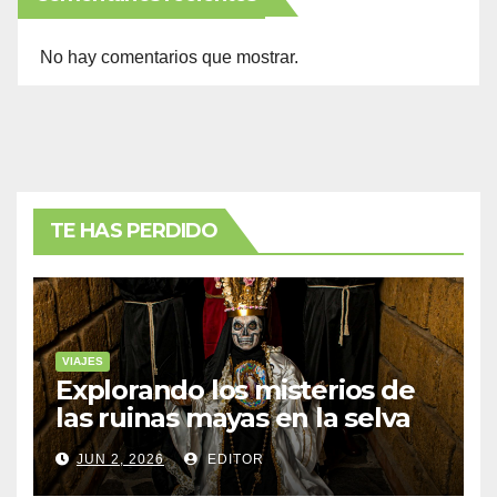
No hay comentarios que mostrar.
TE HAS PERDIDO
VIAJES
Explorando los misterios de
las ruinas mayas en la selva
de Yucatán
JUN 2, 2026
EDITOR