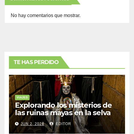
No hay comentarios que mostrar.
TE HAS PERDIDO
VIAJES
Explorando los misterios de
las ruinas mayas en la selva
de Yucatán
JUN 2, 2026
EDITOR