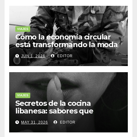
VIAJES
Cómo la economía circular
está transformando la moda
sostenible
JUN 1, 2026
EDITOR
VIAJES
Secretos de la cocina
libanesa: sabores que
cuentan historias
MAY 31, 2026
EDITOR