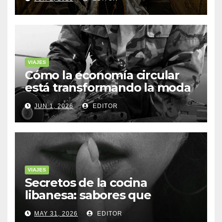
VIAJES
Cómo la economía circular
está transformando la moda
sostenible
JUN 1, 2026
EDITOR
VIAJES
Secretos de la cocina
libanesa: sabores que
cuentan historias
MAY 31, 2026
EDITOR