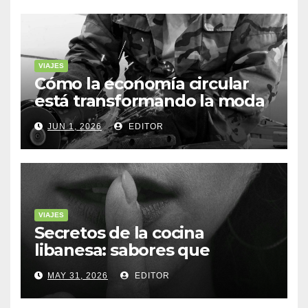
VIAJES
Cómo la economía circular
está transformando la moda
sostenible
JUN 1, 2026
EDITOR
VIAJES
Secretos de la cocina
libanesa: sabores que
cuentan historias
MAY 31, 2026
EDITOR