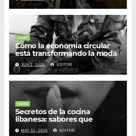
VIAJES
Cómo la economía circular
está transformando la moda
sostenible
JUN 1, 2026
EDITOR
VIAJES
Secretos de la cocina
libanesa: sabores que
cuentan historias
MAY 31, 2026
EDITOR