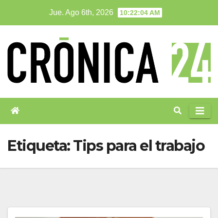
Saltar
Jue. Ago 6th, 2026
10:22:05 AM
al
contenido
Etiqueta:
Tips para el trabajo