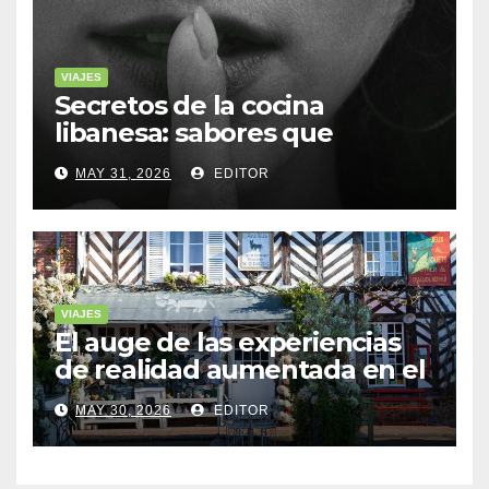
VIAJES
Secretos de la cocina
libanesa: sabores que
cuentan historias
MAY 31, 2026
EDITOR
VIAJES
El auge de las experiencias
de realidad aumentada en el
turismo
MAY 30, 2026
EDITOR