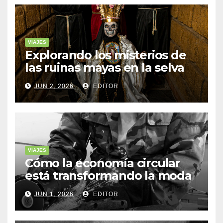
VIAJES
Explorando los misterios de
las ruinas mayas en la selva
de Yucatán
JUN 2, 2026
EDITOR
VIAJES
Cómo la economía circular
está transformando la moda
sostenible
JUN 1, 2026
EDITOR