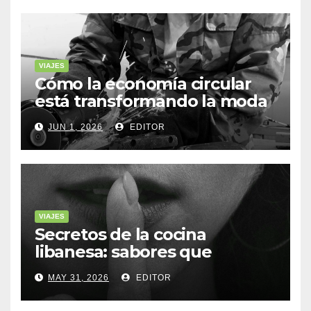
VIAJES
Cómo la economía circular
está transformando la moda
sostenible
JUN 1, 2026
EDITOR
VIAJES
Secretos de la cocina
libanesa: sabores que
cuentan historias
MAY 31, 2026
EDITOR