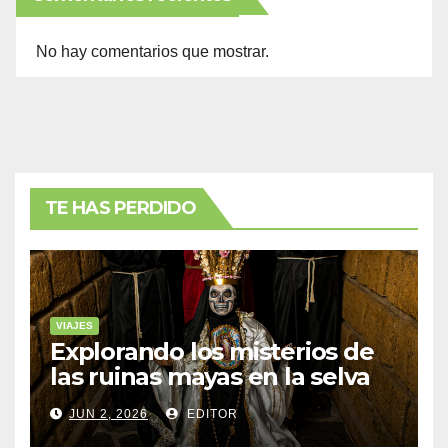
No hay comentarios que mostrar.
TE HAS PERDIDO
VIAJES
Explorando los misterios de
las ruinas mayas en la selva
de Yucatán
JUN 2, 2026
EDITOR