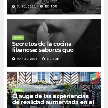
sostenible
JUN 1, 2026
EDITOR
VIAJES
Secretos de la cocina
libanesa: sabores que
cuentan historias
MAY 31, 2026
EDITOR
VIAJES
El auge de las experiencias
de realidad aumentada en el