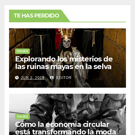
TE HAS PERDIDO
VIAJES
Explorando los misterios de
las ruinas mayas en la selva
de Yucatán
JUN 2, 2026
EDITOR
VIAJES
Cómo la economía circular
está transformando la moda