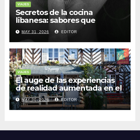
VIAJES
Secretos de la cocina
libanesa: sabores que
cuentan historias
MAY 31, 2026
EDITOR
VIAJES
El auge de las experiencias
de realidad aumentada en el
turismo
MAY 30, 2026
EDITOR