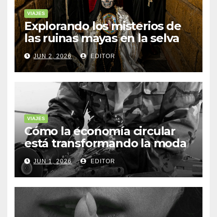
VIAJES
Explorando los misterios de
las ruinas mayas en la selva
de Yucatán
JUN 2, 2026
EDITOR
VIAJES
Cómo la economía circular
está transformando la moda
sostenible
JUN 1, 2026
EDITOR