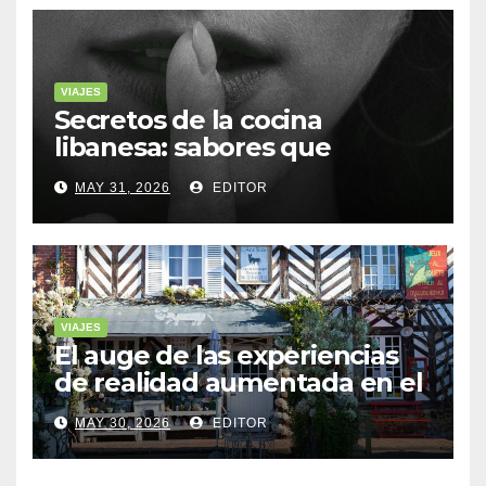
VIAJES
Secretos de la cocina
libanesa: sabores que
cuentan historias
MAY 31, 2026
EDITOR
VIAJES
El auge de las experiencias
de realidad aumentada en el
turismo
MAY 30, 2026
EDITOR