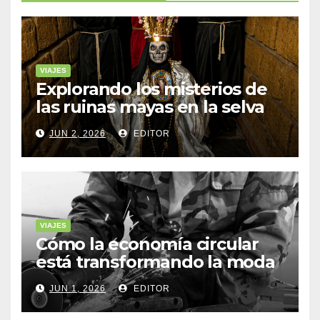
VIAJES
Explorando los misterios de
las ruinas mayas en la selva
de Yucatán
JUN 2, 2026
EDITOR
VIAJES
Cómo la economía circular
está transformando la moda
sostenible
JUN 1, 2026
EDITOR