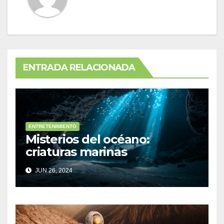
ENTRADA RELACIONADA
ENTRETENIMIENTO
Misterios del océano:
criaturas marinas
sorprendentes
JUN 26, 2024