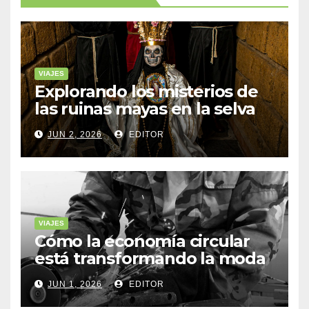
VIAJES
Explorando los misterios de
las ruinas mayas en la selva
de Yucatán
JUN 2, 2026
EDITOR
VIAJES
Cómo la economía circular
está transformando la moda
sostenible
JUN 1, 2026
EDITOR