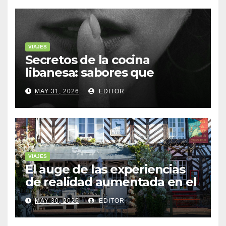
VIAJES
Secretos de la cocina
libanesa: sabores que
cuentan historias
MAY 31, 2026
EDITOR
VIAJES
El auge de las experiencias
de realidad aumentada en el
turismo
MAY 30, 2026
EDITOR