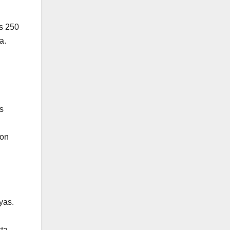
s 250
a.
s
con
yas.
sta