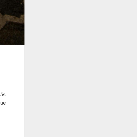
más
que