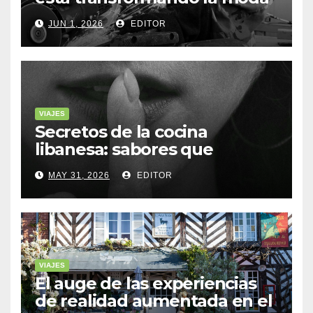
sostenible
JUN 1, 2026
EDITOR
VIAJES
Secretos de la cocina
libanesa: sabores que
cuentan historias
MAY 31, 2026
EDITOR
VIAJES
El auge de las experiencias
de realidad aumentada en el