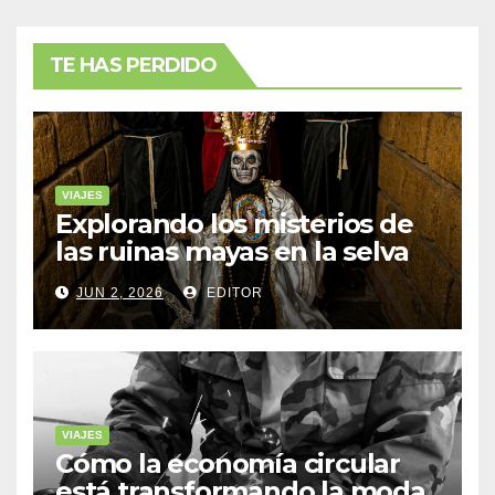
TE HAS PERDIDO
VIAJES
Explorando los misterios de
las ruinas mayas en la selva
de Yucatán
JUN 2, 2026
EDITOR
VIAJES
Cómo la economía circular
está transformando la moda