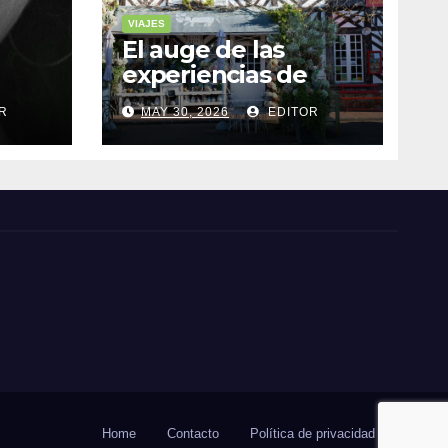
VIAJES
El auge de las
experiencias de
realidad aumentada
R
MAY 30, 2026
EDITOR
as
en el turismo
Home
Contacto
Política de privacidad