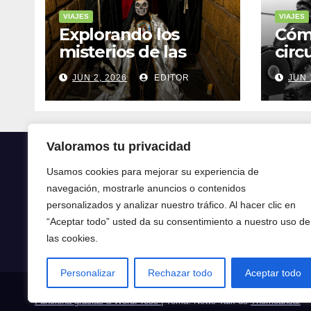
VIAJES
VIAJES
Explorando los
Cóm
misterios de las
circ
ruinas mayas en la
tran
JUN 2, 2026
EDITOR
JUN 
selva de Yucatán
mod
Valoramos tu privacidad
Usamos cookies para mejorar su experiencia de
navegación, mostrarle anuncios o contenidos
Crónica24
personalizados y analizar nuestro tráfico. Al hacer clic en
“Aceptar todo” usted da su consentimiento a nuestro uso de
Crónica 24
las cookies.
Personalizar
Rechazar todo
Aceptar todo
Funciona gracias a WordPress
|
Tema: News Talk de
Themeansar