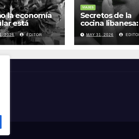
VIAJES
o la economía
Secretos de la
ular está
cocina libanesa:
sformando la
sabores que
1, 2026
EDITOR
MAY 31, 2026
EDITO
a sostenible
cuentan histori