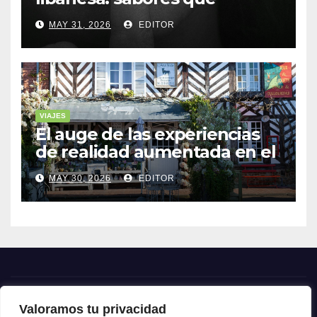
cuentan historias
MAY 31, 2026
EDITOR
VIAJES
El auge de las experiencias
de realidad aumentada en el
turismo
MAY 30, 2026
EDITOR
Valoramos tu privacidad