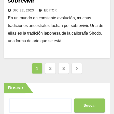
sobrevivir
DIC 22, 2023
EDITOR
En un mundo en constante evolución, muchas
tradiciones ancestrales luchan por sobrevivir. Una de
ellas es la tradición japonesa de la caligrafía Shodō,
una forma de arte que se está…
Paginación
1
2
3
de
entradas
Buscar
Buscar