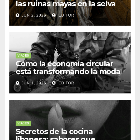
las ruinas mayas en la selva
de Yucatán
JUN 2, 2026
EDITOR
VIAJES
Cómo la economía circular
está transformando la moda
sostenible
JUN 1, 2026
EDITOR
VIAJES
Secretos de la cocina
libanesa: sabores que