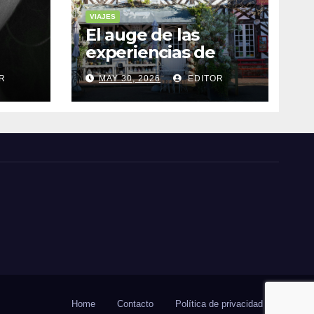
VIAJES
El auge de las
experiencias de
realidad aumentada
R
MAY 30, 2026
EDITOR
as
en el turismo
Home
Contacto
Política de privacidad