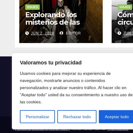
VIAJES
VIAJES
Explorando los
Cóm
misterios de las
circ
ruinas mayas en la
tran
JUN 2, 2026
EDITOR
JUN 
selva de Yucatán
mod
Valoramos tu privacidad
Usamos cookies para mejorar su experiencia de
navegación, mostrarle anuncios o contenidos
Crónica24
personalizados y analizar nuestro tráfico. Al hacer clic en
“Aceptar todo” usted da su consentimiento a nuestro uso de
Crónica 24
las cookies.
Personalizar
Rechazar todo
Aceptar todo
Funciona gracias a WordPress
|
Tema: News Talk de
Themeansar