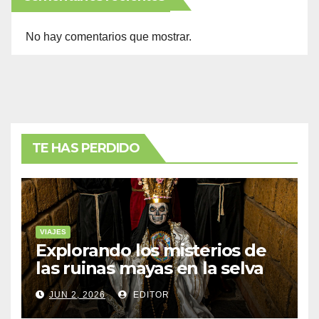
No hay comentarios que mostrar.
TE HAS PERDIDO
VIAJES
Explorando los misterios de
las ruinas mayas en la selva
de Yucatán
JUN 2, 2026
EDITOR