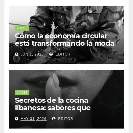
VIAJES
Cómo la economía circular
está transformando la moda
sostenible
JUN 1, 2026
EDITOR
VIAJES
Secretos de la cocina
libanesa: sabores que
cuentan historias
MAY 31, 2026
EDITOR