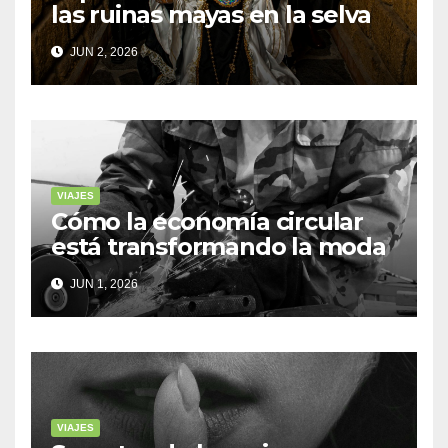
las ruinas mayas en la selva
de Yucatán
JUN 2, 2026
VIAJES
Cómo la economía circular
está transformando la moda
sostenible
JUN 1, 2026
VIAJES