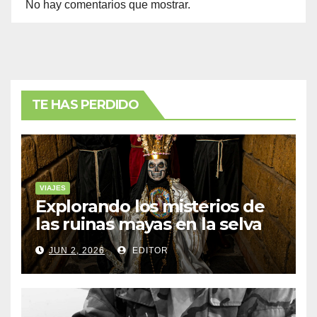
No hay comentarios que mostrar.
TE HAS PERDIDO
VIAJES
Explorando los misterios de
las ruinas mayas en la selva
de Yucatán
JUN 2, 2026
EDITOR