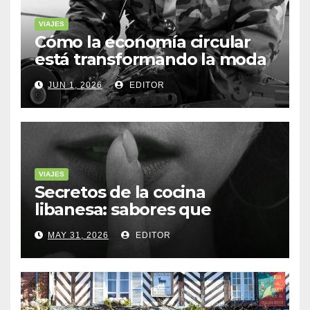
VIAJES
Cómo la economía circular
está transformando la moda
sostenible
JUN 1, 2026
EDITOR
VIAJES
Secretos de la cocina
libanesa: sabores que
cuentan historias
MAY 31, 2026
EDITOR