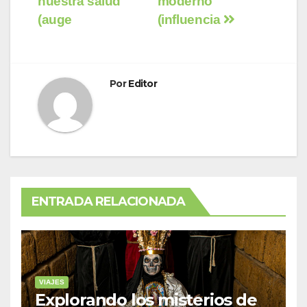
nuestra salud
moderno
(auge
(influencia
Por
Editor
ENTRADA RELACIONADA
VIAJES
Explorando los misterios de