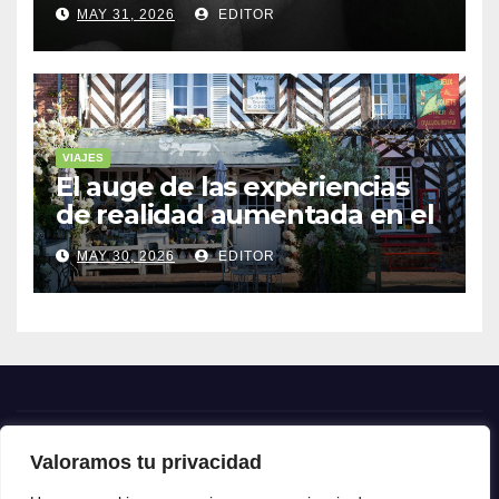
cuentan historias
MAY 31, 2026
EDITOR
VIAJES
El auge de las experiencias
de realidad aumentada en el
turismo
MAY 30, 2026
EDITOR
Valoramos tu privacidad
Crónica24