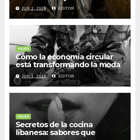
de Yucatán
JUN 2, 2026
EDITOR
VIAJES
Cómo la economía circular
está transformando la moda
sostenible
JUN 1, 2026
EDITOR
VIAJES
Secretos de la cocina
libanesa: sabores que