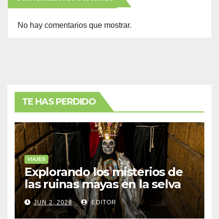
No hay comentarios que mostrar.
TE HAS PERDIDO
VIAJES
Explorando los misterios de
las ruinas mayas en la selva
de Yucatán
JUN 2, 2026
EDITOR