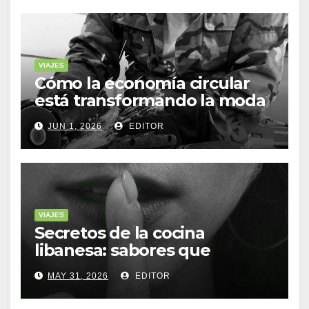
VIAJES
Cómo la economía circular
está transformando la moda
sostenible
JUN 1, 2026
EDITOR
VIAJES
Secretos de la cocina
libanesa: sabores que
cuentan historias
MAY 31, 2026
EDITOR