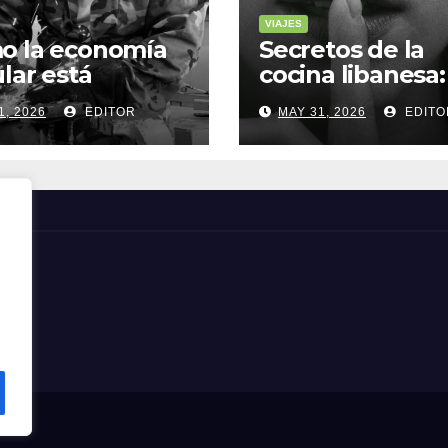
VIAJES
o la economía
Secretos de la
ular está
cocina libanesa:
sformando la
sabores que
1, 2026
EDITOR
MAY 31, 2026
EDITO
a sostenible
cuentan histori