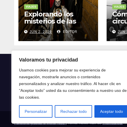
VIAJES
VIAJES
Explorando los
Cóm
misterios de las
circ
ruinas mayas en la
tran
JUN 2, 2026
EDITOR
JUN 
selva de Yucatán
mod
Valoramos tu privacidad
Usamos cookies para mejorar su experiencia de
navegación, mostrarle anuncios o contenidos
Crónica24
personalizados y analizar nuestro tráfico. Al hacer clic en
“Aceptar todo” usted da su consentimiento a nuestro uso de
Crónica 24
las cookies.
Personalizar
Rechazar todo
Aceptar todo
Funciona gracias a WordPress
|
Tema: News Talk de
Themeansar