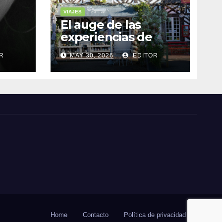
VIAJES
El auge de las
experiencias de
realidad aumentada
R
MAY 30, 2026
EDITOR
as
en el turismo
Home
Contacto
Política de privacidad