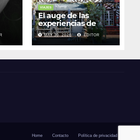
VIAJES
El auge de las
experiencias de
realidad aumentada
R
MAY 30, 2026
EDITOR
as
en el turismo
Home
Contacto
Política de privacidad