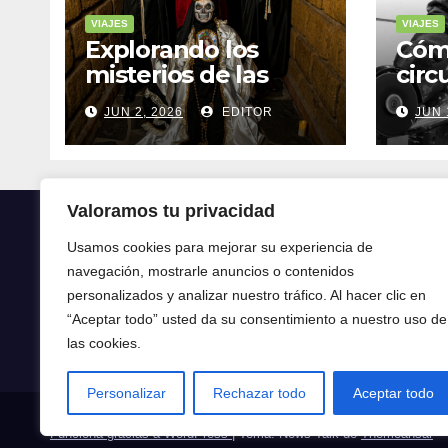
VIAJES
VIAJES
Explorando los
Cóm
misterios de las
circ
ruinas mayas en la
tran
JUN 2, 2026
EDITOR
JUN 
selva de Yucatán
mod
Valoramos tu privacidad
Usamos cookies para mejorar su experiencia de
navegación, mostrarle anuncios o contenidos
Crónica24
personalizados y analizar nuestro tráfico. Al hacer clic en
“Aceptar todo” usted da su consentimiento a nuestro uso de
Crónica 24
las cookies.
Personalizar
Rechazar todo
Aceptar todo
Funciona gracias a WordPress
|
Tema: News Talk de
Themeansar