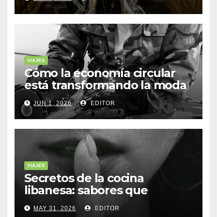
VIAJES
Cómo la economía circular
está transformando la moda
sostenible
JUN 1, 2026
EDITOR
VIAJES
Secretos de la cocina
libanesa: sabores que
cuentan historias
MAY 31, 2026
EDITOR