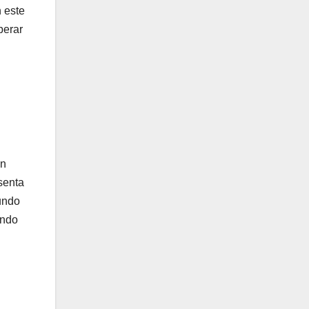
 este
perar
ón
senta
undo
ando