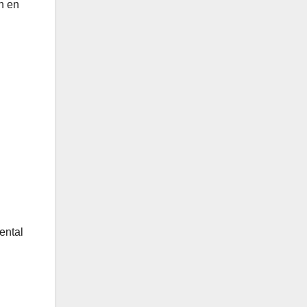
n en
ental