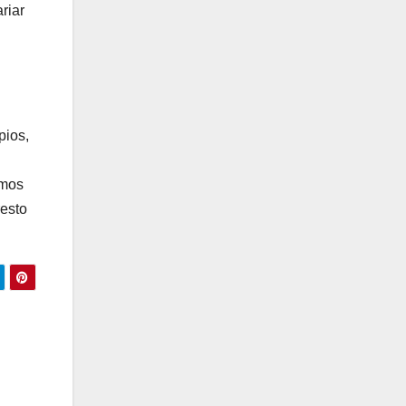
riar
pios,
emos
resto