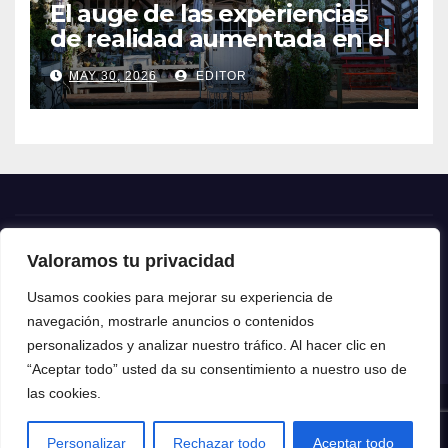
El auge de las experiencias
de realidad aumentada en el
turismo
MAY 30, 2026
EDITOR
Valoramos tu privacidad
Crónica24
Usamos cookies para mejorar su experiencia de
navegación, mostrarle anuncios o contenidos
Crónica 24
personalizados y analizar nuestro tráfico. Al hacer clic en
“Aceptar todo” usted da su consentimiento a nuestro uso de
las cookies.
Funciona gracias a WordPress
|
Tema: News Talk de
Themeansar
Personalizar
Rechazar todo
Aceptar todo
Home
Contacto
Política de privacidad