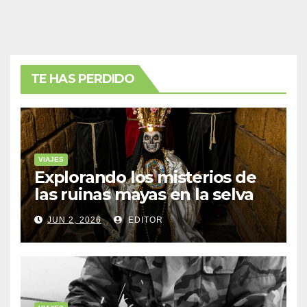
TE HAS PERDIDO
VIAJES
Explorando los misterios de
las ruinas mayas en la selva
de Yucatán
JUN 2, 2026
EDITOR