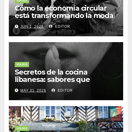
VIAJES
Cómo la economía circular
está transformando la moda
sostenible
JUN 1, 2026
EDITOR
VIAJES
Secretos de la cocina
libanesa: sabores que
cuentan historias
MAY 31, 2026
EDITOR
VIAJES