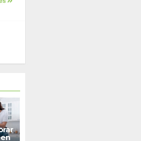
tes
orar
 en