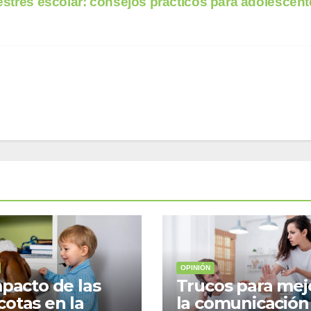
strés escolar: consejos prácticos para adolescen
OPINIÓN
mpacto de las
Trucos para mej
otas en la
la comunicación