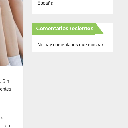
España
Comentarios recientes
No hay comentarios que mostrar.
. Sin
centes
cer
po con