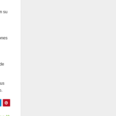
en su
ones
 de
sus
o.