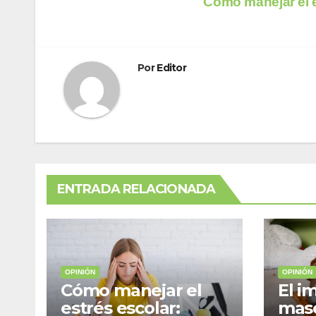
Navegación
Cómo manejar el e
de
entradas
Por
Editor
ENTRADA RELACIONADA
OPINIÓN
OPINIÓN
Cómo manejar el
El i
estrés escolar:
masc