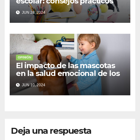
escolar: consejos prácticos
para adolescentes
JUN 28, 2024
OPINIÓN
El impacto de las mascotas
en la salud emocional de los
niños
JUN 10, 2024
Deja una respuesta