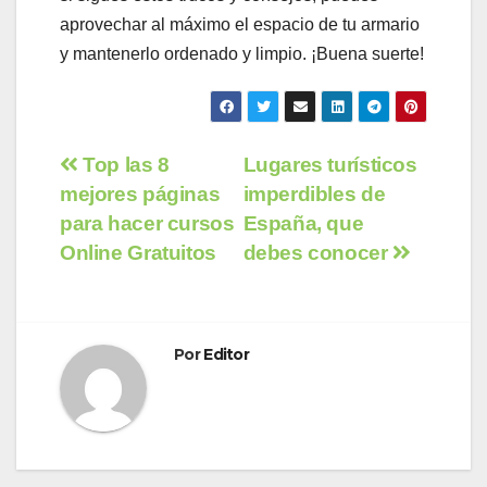
aprovechar al máximo el espacio de tu armario
y mantenerlo ordenado y limpio. ¡Buena suerte!
Navegación
Top las 8
Lugares turísticos
mejores páginas
imperdibles de
de
para hacer cursos
España, que
entradas
Online Gratuitos
debes conocer
Por
Editor