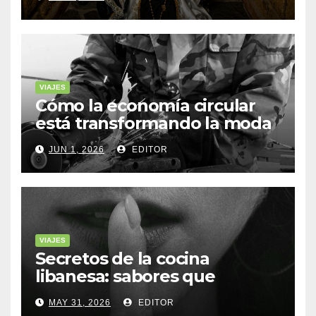
VIAJES
Cómo la economía circular
está transformando la moda
sostenible
JUN 1, 2026
EDITOR
VIAJES
Secretos de la cocina
libanesa: sabores que
cuentan historias
MAY 31, 2026
EDITOR