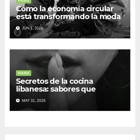
VIAJES
Cómo la economía circular
está transformando la moda
sostenible
JUN 1, 2026
VIAJES
Secretos de la cocina
libanesa: sabores que
cuentan historias
MAY 31, 2026