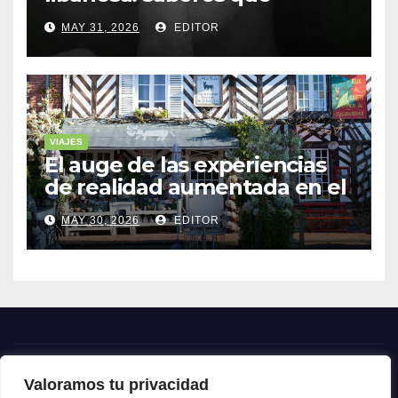
cuentan historias
MAY 31, 2026
EDITOR
VIAJES
El auge de las experiencias
de realidad aumentada en el
turismo
MAY 30, 2026
EDITOR
Valoramos tu privacidad