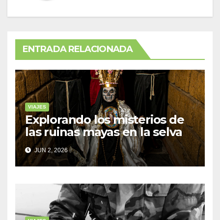
ENTRADA RELACIONADA
VIAJES
Explorando los misterios de
las ruinas mayas en la selva
de Yucatán
JUN 2, 2026