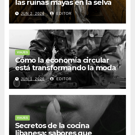
las ruinas mayas en la selva
de Yucatán
JUN 2, 2026
EDITOR
VIAJES
Cómo la economía circular
está transformando la moda
sostenible
JUN 1, 2026
EDITOR
VIAJES
Secretos de la cocina
libanesa: sabores que