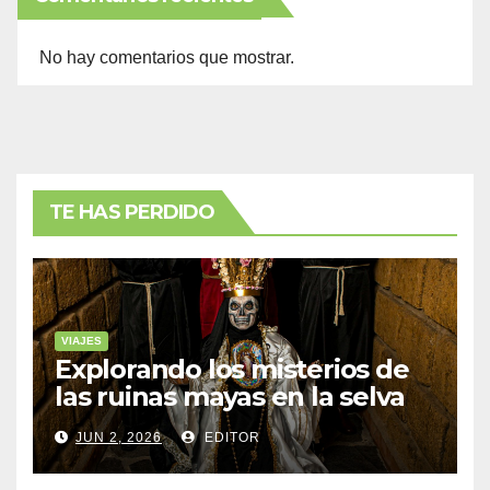
No hay comentarios que mostrar.
TE HAS PERDIDO
VIAJES
Explorando los misterios de
las ruinas mayas en la selva
de Yucatán
JUN 2, 2026
EDITOR