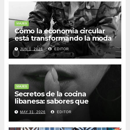
VIAJES
Cómo la economía circular
está transformando la moda
sostenible
JUN 1, 2026
EDITOR
VIAJES
Secretos de la cocina
libanesa: sabores que
cuentan historias
MAY 31, 2026
EDITOR