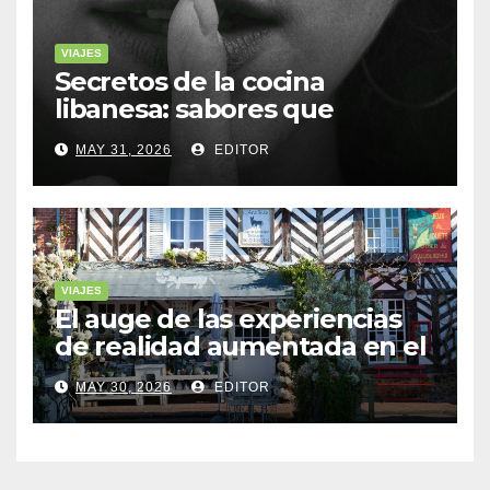
VIAJES
Secretos de la cocina
libanesa: sabores que
cuentan historias
MAY 31, 2026
EDITOR
VIAJES
El auge de las experiencias
de realidad aumentada en el
turismo
MAY 30, 2026
EDITOR