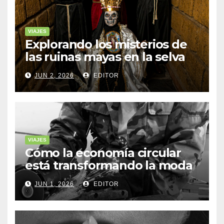
VIAJES
Explorando los misterios de
las ruinas mayas en la selva
de Yucatán
JUN 2, 2026
EDITOR
VIAJES
Cómo la economía circular
está transformando la moda
sostenible
JUN 1, 2026
EDITOR