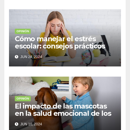
OPINIÓN
Cómo manejar el estrés
escolar: consejos prácticos
para adolescentes
JUN 28, 2024
OPINIÓN
El impacto de las mascotas
en la salud emocional de los
niños
JUN 10, 2024